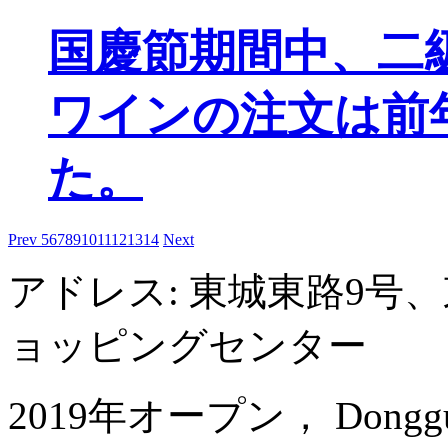
国慶節期間中、二
ワインの注文は前
た。
Prev
5
6
7
8
9
10
11
12
13
14
Next
アドレス: 東城東路9号
ョッピングセンター
2019年オープン， Dongguan 