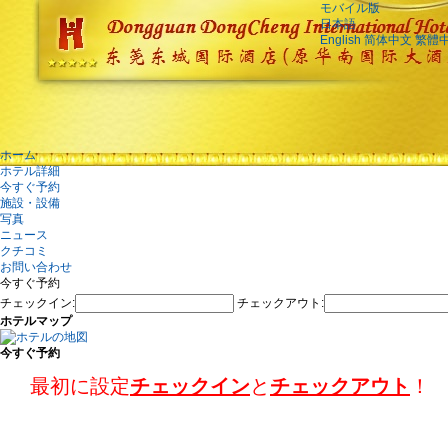
モバイル版
日本語
English
简体中文
繁體
ホーム
ホテル詳細
今すぐ予約
施設・設備
写真
ニュース
クチコミ
お問い合わせ
今すぐ予約
チェックイン:
チェックアウト:
ホテルマップ
今すぐ予約
最初に設定
チェックイン
と
チェックアウト
！