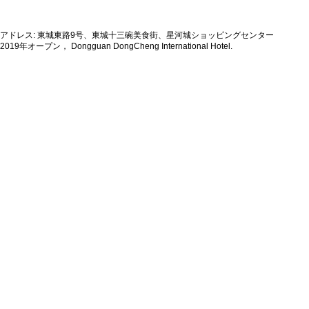
アドレス: 東城東路9号、東城十三碗美食街、星河城ショッピングセンター
2019年オープン， Dongguan DongCheng International Hotel.