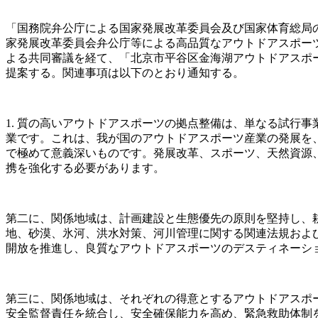
「国務院弁公庁による国家発展改革委員会及び国家体育総局の
家発展改革委員会弁公庁等による高品質なアウトドアスポーツの
よる共同審議を経て、「北京市平谷区金海湖アウトドアスポ
提案する。関連事項は以下のとおり通知する。
1. 質の高いアウトドアスポーツの拠点整備は、単なる試行
業です。これは、我が国のアウトドアスポーツ産業の発展を
で極めて意義深いものです。発展改革、スポーツ、天然資源
携を強化する必要があります。
第二に、関係地域は、計画建設と生態優先の原則を堅持し、
地、砂漠、氷河、洪水対策、河川管理に関する関連法規およ
開放を推進し、良質なアウトドアスポーツのデスティネーシ
第三に、関係地域は、それぞれの得意とするアウトドアスポ
安全監督責任を統合し、安全確保能力を高め、緊急救助体制