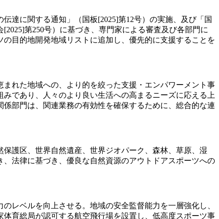
に関する通知」（国板[2025]第12号）の実施、及び「国
025]第250号）に基づき、専門家による審査及び各部門に
ツの目的地開発地域リストに追加し、優先的に支援することを
に恵まれた地域への、より的を絞った支援・エンパワーメント事
組みであり、人々のより良い生活への高まるニーズに応える上
関係部門は、関連業務の有効性を確保するために、総合的な連
然保護区、世界自然遺産、世界ジオパーク、森林、草原、湿
き、法律に基づき、優良な自然資源のアウトドアスポーツへの
力のレベルを向上させる。地域の安全監督能力を一層強化し、
家体育総局が認可する航空飛行場を設置し、低高度スポーツ事