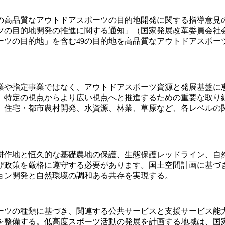
高品質なアウトドアスポーツの目的地開発に関する指導意見の伝達
目的地開発の推進に関する通知」（国家発展改革委員会社会[2
ーツの目的地」を含む49の目的地を高品質なアウトドアスポー
事業や指定事業ではなく、アウトドアスポーツ資源と発展基盤
、特定の視点からより広い視点へと推進するための重要な取り
、住宅・都市農村開発、水資源、林業、草原など、各レベルの
耕作地と恒久的な基礎農地の保護、生態保護レッドライン、自
び政策を厳格に遵守する必要があります。国土空間計画に基づ
ョン開発と自然環境の調和ある共存を実現する。
ーツの種類に基づき、関連する公共サービスと支援サービス能
を整備する。低高度スポーツ活動の発展を計画する地域は、国