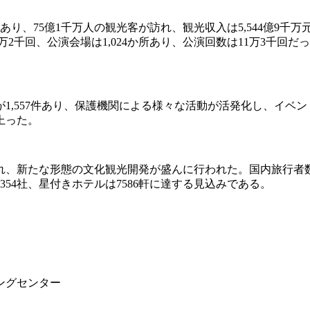
地があり、75億1千万人の観光客が訪れ、観光収入は5,544億9
万2千回、公演会場は1,024か所あり、公演回数は11万3千回
1,557件あり、保護機関による様々な活動が活発化し、イベ
上った。
れ、新たな形態の文化観光開発が盛んに行われた。国内旅行者
354社、星付きホテルは7586軒に達する見込みである。
ングセンター