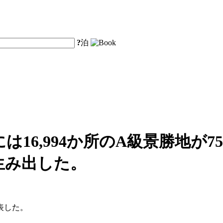
?
泊
は16,994か所のA級景勝地が7
を生み出した。
表した。