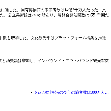
千万元に達した。国有博物館の来館者数は14億3千万人だった。文
だった。公立美術館は740か所あり、展覧会開催回数は1万1千回だ
ント数も増加した。文化観光部はプラットフォーム構築を推進
数と消費額は増加し、インバウンド・アウトバウンド観光客数
Next:深圳空港の今年の旅客数は300万人を超え、同期間の新記録を樹立した。