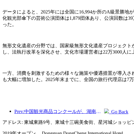
データによると、2025年には全国に16,994か所のA級景勝
化観光部傘下の芸術公演団体は1,879団体あり、公演回数は39
った。
無形文化遺産の分野では、国家級無形文化遺産プロジェクトが
し、法執行改革を深化させ、文化市場運営者は22万3000人に
一方、消費を刺激するための様々な施策や優遇措置が導入さ
も大幅に増加した。2025年末までに、全国の旅行代理店は7万
Prev:中国観光商品コンクールが、湖南省湘潭市にて盛況のうちに開催されました。
Go Back
アドレス: 東城東路9号、東城十三碗美食街、星河城ショッピ
2019年オープン， Dongguan DongCheng International Hotel.