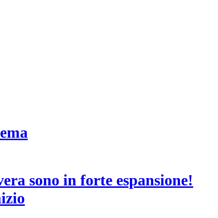
inema
vera sono in forte espansione!
izio