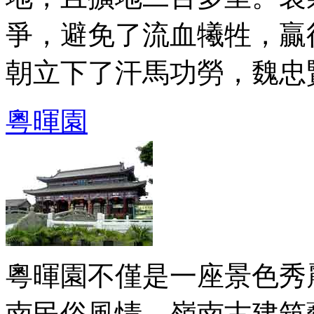
爭，避免了流血犧牲，贏
朝立下了汗馬功勞，魏忠賢之
粵暉園
粵暉園不僅是一座景色秀
南民俗風情、嶺南古建筑