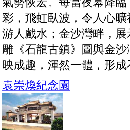
氣勢恢宏。每當夜幕降臨
彩，飛虹臥波，令人心曠
游人戲水；金沙灣畔，展
雕《石龍古鎮》圖與金沙
映成趣，渾然一體，形成石龍
袁崇煥紀念園