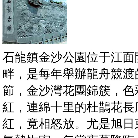
石龍鎮金沙公園位于江面
畔，是每年舉辦龍舟競渡
節，金沙灣花團錦簇，色
紅，連綿十里的杜鵲花長
紅，竟相怒放。尤是旭日