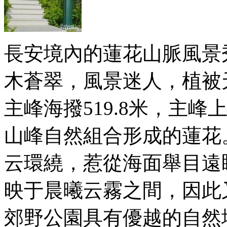
長安境內的蓮花山脈風景
木蒼翠，風景迷人，植被
主峰海撥519.8米，主
山峰自然組合形成的蓮花
云環繞，惹從海面舉目遠
映于晨曦云霧之間，因此
郊野公園具有優越的自然