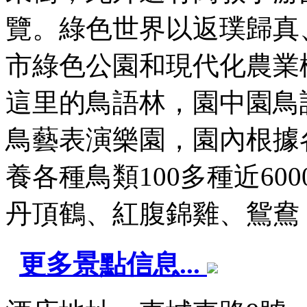
覽。綠色世界以返璞歸真
市綠色公園和現代化農業
這里的鳥語林，園中園鳥
鳥藝表演樂園，園內根據
養各種鳥類100多種近6
丹頂鶴、紅腹錦雞、鴛鴦，還 
更多景點信息...