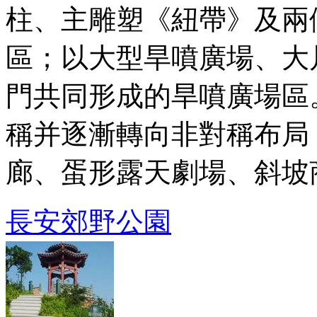
柱、主雕塑《紐帶》及兩
區；以大型旱噴廣場、大
門共同形成的旱噴廣場區
稱并逐漸轉向非對稱布局
廊、蛋形露天劇場、斜坡商業
長安郊野公園