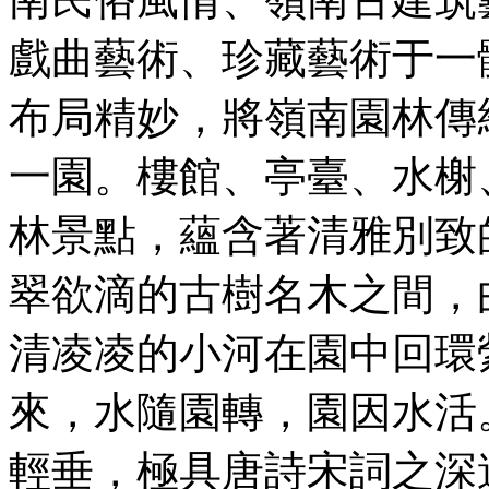
戲曲藝術、珍藏藝術于一
布局精妙，將嶺南園林傳
一園。樓館、亭臺、水榭
林景點，蘊含著清雅別致
翠欲滴的古樹名木之間，
清凌凌的小河在園中回環
來，水隨園轉，園因水活
輕垂，極具唐詩宋詞之深遠意