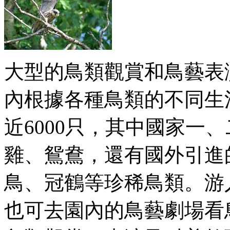
大型的鳥類觀賞和鳥藝表
內根據各種鳥類的不同生
近6000只，其中國家一
雞、鴛鴦，還有國外引進
鳥、冠鶴等珍稀鳥類。游
也可去園內的鳥藝劇場看