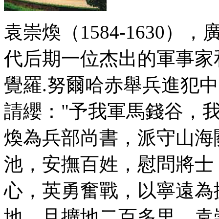
袁崇煥（1584-1630
代后期一位杰出的軍事家
覺羅.努爾哈赤舉兵進犯
請纓："予我軍馬錢谷，
煥為兵部尚書，派守山海
池，安撫百姓，慰問將士
心，英勇奮戰，以寧遠為
地，且擴地二百多里。袁