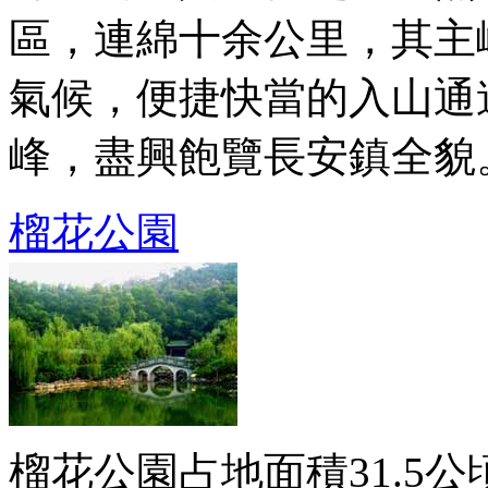
區，連綿十余公里，其主
氣候，便捷快當的入山通
峰，盡興飽覽長安鎮全貌。山
榴花公園
榴花公園占地面積31.5