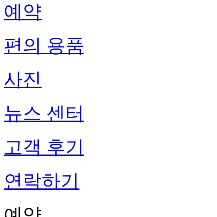
예약
편의 용품
사진
뉴스 센터
고객 후기
연락하기
예약