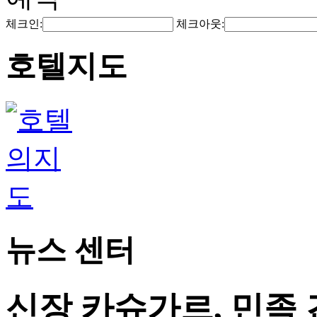
체크인:
체크아웃:
호텔지도
뉴스 센터
신장 카슈가르, 민족 