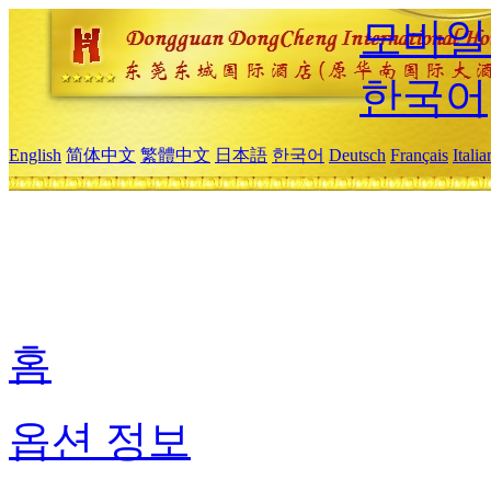
모바일
한국어
English
简体中文
繁體中文
日本語
한국어
Deutsch
Français
Itali
홈
옵션 정보