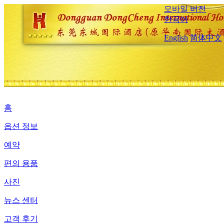
모바일 버전
한국어
English
简体中文
홈
옵션 정보
예약
편의 용품
사진
뉴스 센터
고객 후기