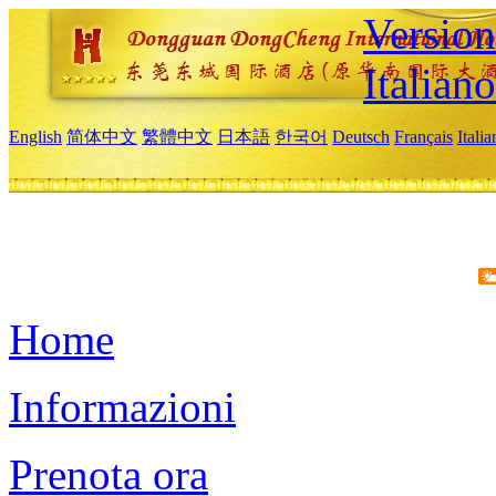
Version
Italiano
English
简体中文
繁體中文
日本語
한국어
Deutsch
Français
Itali
Home
Informazioni
Prenota ora