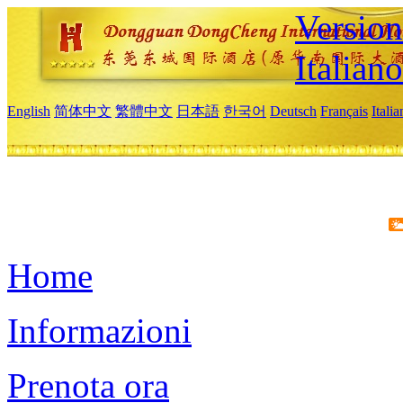
Version
Italiano
English
简体中文
繁體中文
日本語
한국어
Deutsch
Français
Itali
Home
Informazioni
Prenota ora