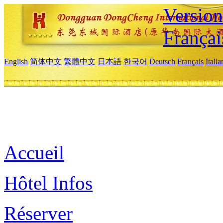
Versio
Françai
English
简体中文
繁體中文
日本語
한국어
Deutsch
Français
Itali
Accueil
Hôtel Infos
Réserver