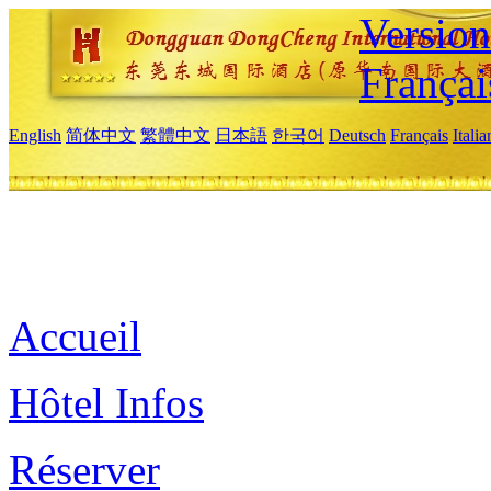
Versio
Françai
English
简体中文
繁體中文
日本語
한국어
Deutsch
Français
Itali
Accueil
Hôtel Infos
Réserver