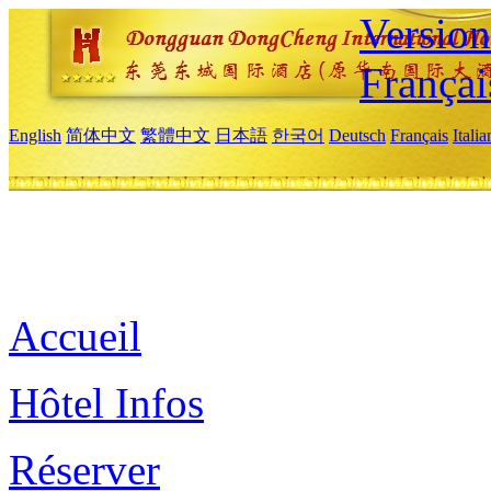
Versio
Françai
English
简体中文
繁體中文
日本語
한국어
Deutsch
Français
Itali
Accueil
Hôtel Infos
Réserver