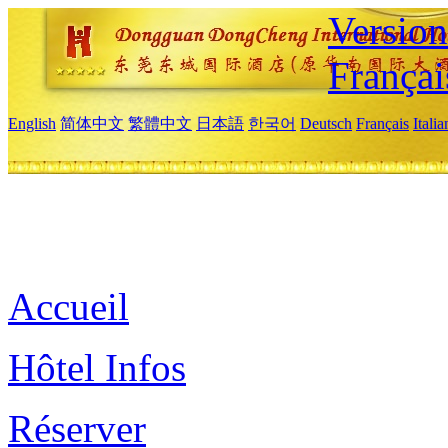
Versio
Françai
English
简体中文
繁體中文
日本語
한국어
Deutsch
Français
Itali
Accueil
Hôtel Infos
Réserver