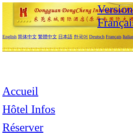
Versio
Françai
English
简体中文
繁體中文
日本語
한국어
Deutsch
Français
Itali
Accueil
Hôtel Infos
Réserver