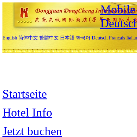
Mobile 
Deutsc
English
简体中文
繁體中文
日本語
한국어
Deutsch
Français
Itali
Startseite
Hotel Info
Jetzt buchen