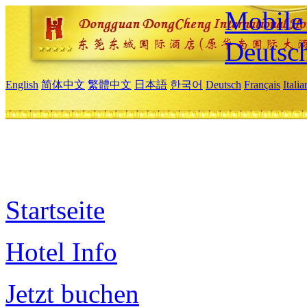
Mobile 
Deutsc
English
简体中文
繁體中文
日本語
한국어
Deutsch
Français
Itali
Startseite
Hotel Info
Jetzt buchen