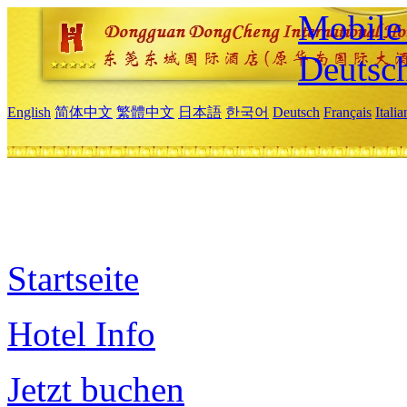
Mobile 
Deutsc
English
简体中文
繁體中文
日本語
한국어
Deutsch
Français
Itali
Startseite
Hotel Info
Jetzt buchen