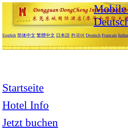
Mobile 
Deutsc
English
简体中文
繁體中文
日本語
한국어
Deutsch
Français
Itali
Startseite
Hotel Info
Jetzt buchen